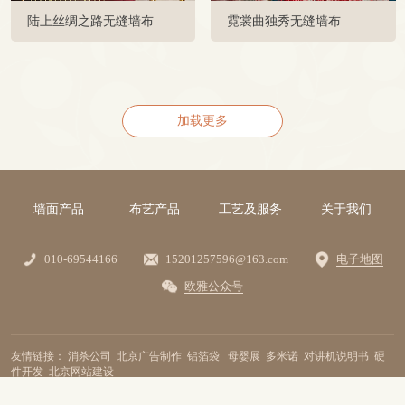
陆上丝绸之路无缝墙布
霓裳曲独秀无缝墙布
加载更多
墙面产品
布艺产品
工艺及服务
关于我们
010-69544166
15201257596@163.com
电子地图
欧雅公众号
友情链接：
消杀公司
北京广告制作
铝箔袋
母婴展
多米诺
对讲机说明书
硬
件开发
北京网站建设